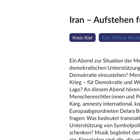
Iran – Aufstehen f
Kreis Kiel
Kiel, Offene Kirche
Ein Abend zur Situation der M
demokratischen Unterstützung 
Demokratie einzustehen? Mensch
Krieg – für Demokratie und Wür
Lage? An diesem Abend hören w
Menschenrechtler:innen und Po
Karg, amnesty international, k
Europaabgeordneten Delara Bur
fragen: Was bedeutet transnat
Unterstützung von Symbolpoli
schenken? Musik begleitet de
ein. Eingeladen sind alle, die 