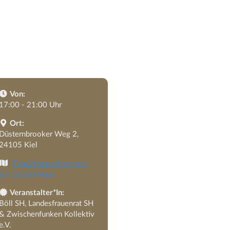
Von:
17:00 - 21:00 Uhr
Ort:
Düsternbrooker Weg 2,
24105 Kiel
Zum Veranstaltungsort
auf GoogleMaps
Veranstalter*In:
Böll SH, Landesfrauenrat SH
& Zwischenfunken Kollektiv
e.V.